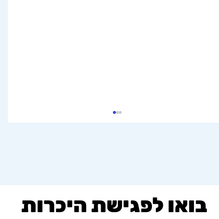
הכנת גלידה ביתית ב-5 דקות!
בואו לפגישת היכרות