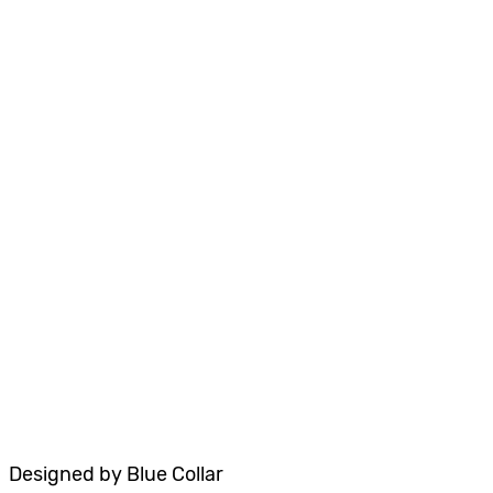
אבחון
קלינאות תקשורת
ריפוי בעיסוק
טיפול רגשי
פיתוח מיומנויות חברתיות
אודות
הסדרי נגישות
תקנון האתר
Designed by Blue Collar