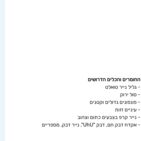
החומרים והכלים הדרושים
- גליל נייר טואלט
- סול ירוק
- פונפונים גדולים וקטנים
- עיניים זזות
- נייר קרפ בצבעים כתום וצהוב
- אקדח דבק חם, דבק "UhU", נייר דבק, מספריים