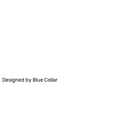
טיפול רגשי
פיתוח מיומנויות חברתיות
אודות
הסדרי נגישות
תקנון האתר
Designed by Blue Collar