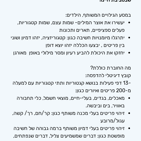
במסע הגילויים המשותף, הילדים:
יעשירו את אוצר המילים- שמות עצם, שמות קטגוריות,
פעלים ספציפיים, תארים ותכונות
יתרגלו מיומנויות חשיבה כגון: קטגוריזציה, יזהו דמיון ושוני
בין פריטים , יבצעו הכללה יזהו יוצא דופן
יחזקו את היכולת להביע רעיון ומסר מילולי באופן מאורגן
מה החוברת כוללת?
קובץ דיגיטלי להדפסה:
-13 דפי פעילות בנושא קגטוריות ותתי קטגוריות עם למעלה
מ-200 פריטים ואיורים כגון:
מאכלים, בגדים, בעלי-חיים, מוצאי חשמל, כלי תחבורה
באוויר, בים וביבשה.
זיהוי פריטים בעלי מכנה משותף כגון: קר/חם, רך/ קשה,
עגול/מרובע
זיהוי פריטים בעלי דמיון משותף ברמה גבוהה של חשיבה
מופשטת כגון: דברים שמשמיעים צליל, דברים שנפתחים,