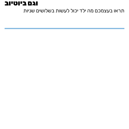
וגם ביוטיוב
תראו בעצמכם מה ילד יכול לעשות בשלושים שניות
אבחון
קלינאות תקשורת
ריפוי בעיסוק
טיפול רגשי
פיתוח מיומנויות חברתיות
אודות
הסדרי נגישות