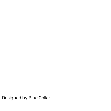
אבחון
קלינאות תקשורת
ריפוי בעיסוק
טיפול רגשי
פיתוח מיומנויות חברתיות
אודות
הסדרי נגישות
תקנון האתר
Designed by Blue Collar