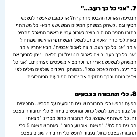
7. "אני כל כך רעב..."
הנסיעה הארוכה והבטן מקרקרת? אז כמובן שאפשר לנשנש 
חטיף וגם.. לשחק במשחק המילים המשעשע הבא- כל משתתף 
בתורו מספר מה היה רוצה לאכול עכשיו כאשר המאכל מתחיל 
באות לפי סדר האלף בית. למשל, המשתתף הראשון שמתחיל 
אומר "אני כל כך רעב, רוצה לאכול אבטיח", הבא אחריו אומר 
"אני כל כך רעב, רוצה לאכול בוטנים" וכן הלאה.. ניתן להפוך את 
המשחק למשעשע אף יותר ולהמציא משפטים מצחיקים.. "אני כל 
כך רעב, רוצה לאכול גמל!". במשחק, הילדים שולפים מילים לפי 
צל יל פותח ובכך מחזקים את יכולת המודעות הפונולוגית.
8. כלי תחבורה בצבעים
הפעם נחפש כלי תחבורה שונים הנוסעים על הכביש. מחליטים 
על צבע מסוים, למשל כחול ומחפשים ביחד 5 כלי תחבורה בצבע 
זה. כל משתתף שמוצא כלי תחבורה כחול מכריז: "מצאתי 
מכונית כחולה!", "מצאתי אופנוע כחול!". לאחר שמצאנו 5 כלי 
תחבורה בצבע כחול, נעבור לחפש כלי תחבורה שונים בצבע 