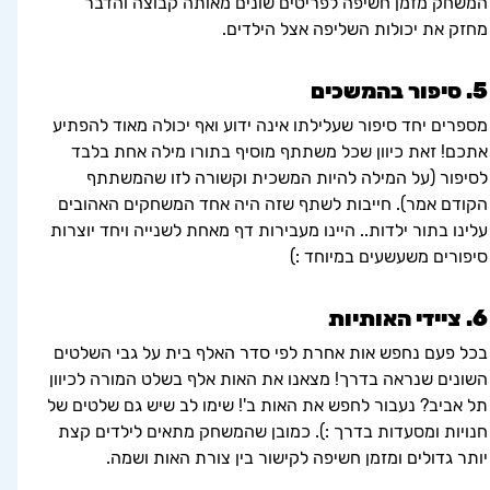
המשחק מזמן חשיפה לפריטים שונים מאותה קבוצה והדבר 
מחזק את יכולות השליפה אצל הילדים.
5. סיפור בהמשכים
מספרים יחד סיפור שעלילתו אינה ידוע ואף יכולה מאוד להפתיע 
אתכם! זאת כיוון שכל משתתף מוסיף בתורו מילה אחת בלבד 
לסיפור (על המילה להיות המשכית וקשורה לזו שהמשתתף 
הקודם אמר). חייבות לשתף שזה היה אחד המשחקים האהובים 
עלינו בתור ילדות.. היינו מעבירות דף מאחת לשנייה ויחד יוצרות 
סיפורים משעשעים במיוחד :)
6. ציידי האותיות
בכל פעם נחפש אות אחרת לפי סדר האלף בית על גבי השלטים 
השונים שנראה בדרך! מצאנו את האות אלף בשלט המורה לכיוון 
תל אביב? נעבור לחפש את האות ב'! שימו לב שיש גם שלטים של 
חנויות ומסעדות בדרך :). כמובן שהמשחק מתאים לילדים קצת 
יותר גדולים ומזמן חשיפה לקישור בין צורת האות ושמה.