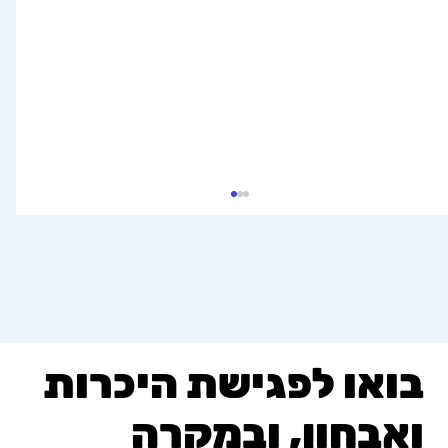
בואו לפגישת היכרות
ואבחון, ובמקרה
איך לקדם תקשורת ושפה בזמן משחק? צפו